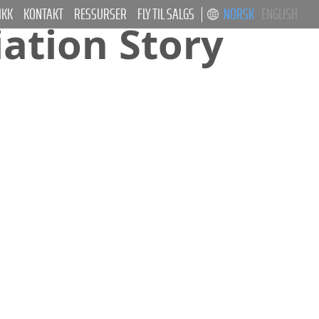
IKK
KONTAKT
RESSURSER
FLY TIL SALGS
NORSK
ENGLISH
iation Story