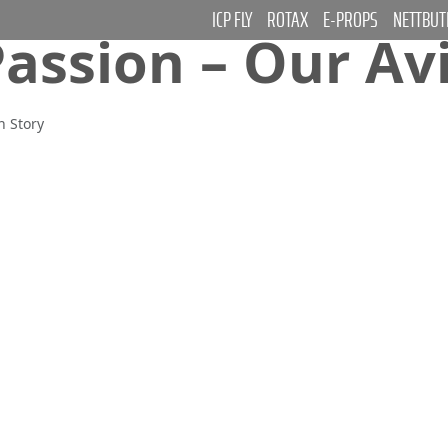
ICP FLY
ROTAX
E-PROPS
NETTBUT
assion – Our Av
n Story