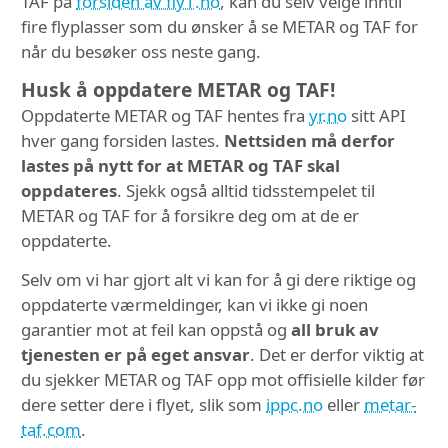
TAF på
forsiden av fly1.no
, kan du selv velge inntil
fire flyplasser som du ønsker å se METAR og TAF for
når du besøker oss neste gang.
Husk å oppdatere METAR og TAF!
Oppdaterte METAR og TAF hentes fra
yr.no
sitt API
hver gang forsiden lastes.
Nettsiden må derfor
lastes på nytt for at METAR og TAF skal
oppdateres
. Sjekk også alltid tidsstempelet til
METAR og TAF for å forsikre deg om at de er
oppdaterte.
Selv om vi har gjort alt vi kan for å gi dere riktige og
oppdaterte værmeldinger, kan vi ikke gi noen
garantier mot at feil kan oppstå og
all bruk av
tjenesten er på eget ansvar
. Det er derfor viktig at
du sjekker METAR og TAF opp mot offisielle kilder før
dere setter dere i flyet, slik som
ippc.no
eller
metar-
taf.com
.