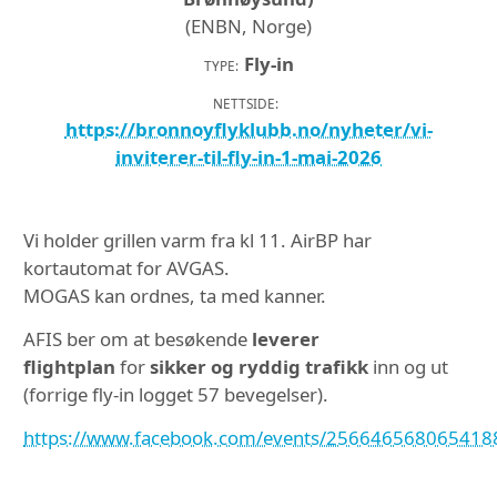
(ENBN, Norge)
Fly-in
TYPE:
NETTSIDE:
https://bronnoyflyklubb.no/nyheter/vi-
inviterer-til-fly-in-1-mai-2026
Vi holder grillen varm fra kl 11. AirBP har
kortautomat for AVGAS.
MOGAS kan ordnes, ta med kanner.
AFIS ber om at besøkende
leverer
flightplan
for
sikker og ryddig trafikk
inn og ut
(forrige fly-in logget 57 bevegelser).
https://www.facebook.com/events/256646568065418