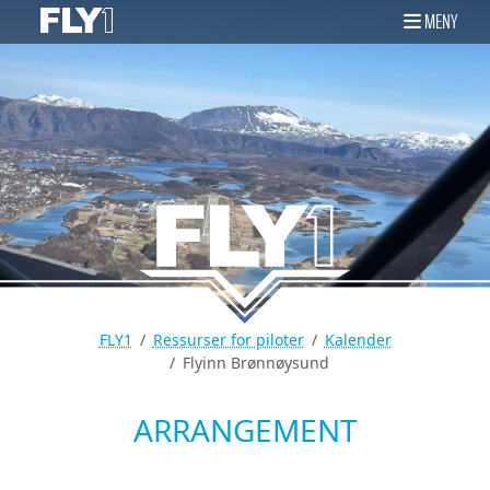
MENY
FLY1
Ressurser for piloter
Kalender
Flyinn Brønnøysund
ARRANGEMENT